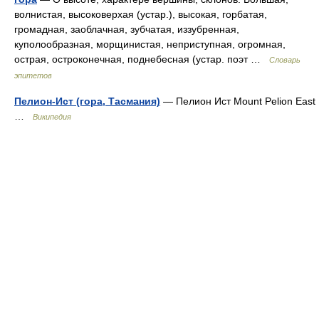
волнистая, высоковерхая (устар.), высокая, горбатая,
громадная, заоблачная, зубчатая, иззубренная,
куполообразная, морщинистая, неприступная, огромная,
острая, остроконечная, поднебесная (устар. поэт …
Словарь
эпитетов
Пелион-Ист (гора, Тасмания)
— Пелион Ист Mount Pelion East
…
Википедия