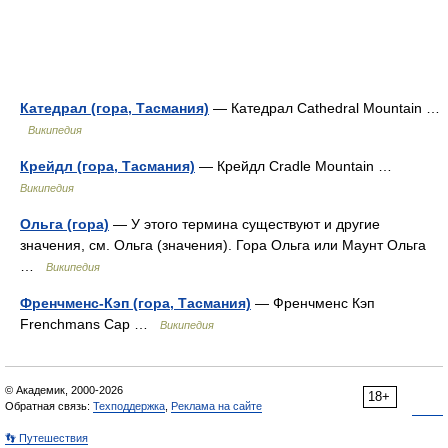
Катедрал (гора, Тасмания)
— Катедрал Cathedral Mountain …
Википедия
Крейдл (гора, Тасмания)
— Крейдл Cradle Mountain …
Википедия
Ольга (гора)
— У этого термина существуют и другие
значения, см. Ольга (значения). Гора Ольга или Маунт Ольга
…
Википедия
Френчменс-Кэп (гора, Тасмания)
— Френчменс Кэп
Frenchmans Cap …
Википедия
© Академик, 2000-2026
18+
Обратная связь:
Техподдержка
,
Реклама на сайте
👣 Путешествия